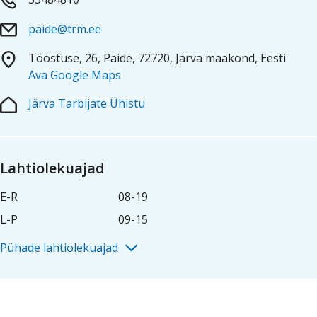
Предложения
Карьера
Магазины
Coop
Coo
Pank
Koka
paide@trm.ee
Tööstuse, 26, Paide, 72720, Järva maakond, Eesti
Ava Google Maps
Järva Tarbijate Ühistu
Lahtiolekuajad
E-R
08-19
L-P
09-15
Pühade lahtiolekuajad