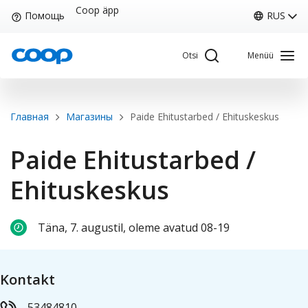
Skip
Coop äpp
Помощь
RUS
to
main
Otsi
Menüü
content
Breadcrumb
Главная
Магазины
Paide Ehitustarbed / Ehituskeskus
Sisene Kliendiportaali
Paide Ehitustarbed /
Ehituskeskus
Coop
Мой Coop
Täna, 7. augustil, oleme avatud 08-19
RUS
Главная страница
Coop
Карта клиента
Kontakt
53484810