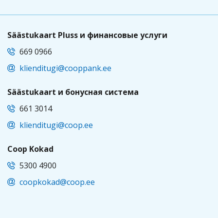
Säästukaart Pluss и финансовые услуги
669 0966
klienditugi@cooppank.ee
Säästukaart и бонусная система
661 3014
klienditugi@coop.ee
Coop Kokad
5300 4900
coopkokad@coop.ee