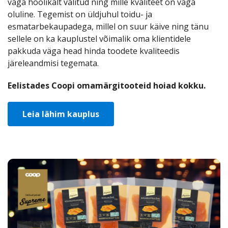
Предложения
Карьера
Магазины
väga hoolikalt valitud ning mille kvaliteet on väga
Coop
Coo
oluline. Tegemist on üldjuhul toidu- ja
Pank
Koka
esmatarbekaupadega, millel on suur käive ning tänu
sellele on ka kauplustel võimalik oma klientidele
pakkuda väga head hinda toodete kvaliteedis
järeleandmisi tegemata.
Eelistades Coopi omamärgitooteid hoiad kokku.
Leia lähim kauplus