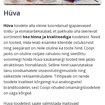
Hüva
Hüva
toodete alla oleme koondanud igapäevased
toidu- ja esmatarbekaubad, et pakkuda üha laienevat
sortimenti
hea hinna ja kvaliteediga
toodetest. Need
on tooted, mida leiab enamike klientide ostukorvist
ning seepärast on neile oluline ka toote hind. Coopi
jaoks on oluline ostjate rahulolu ning seetõttu
soovimegi hoida Hüva kaubamärgi tooted teie jaoks
atraktiivses hinnaklassis. Selline hind saavutatakse
tänu soodsamatele sisseostutingimustele ning
väikestele reklaamikuludele. Tihtipeale on nende
toodete kvaliteet kõrgemgi kui analoogsetel
bränditoodetel, sest Coopi nõuded omamärgitoodetele
on väga kõrged.
Hüva toodetest saate valmistada maitsvaid