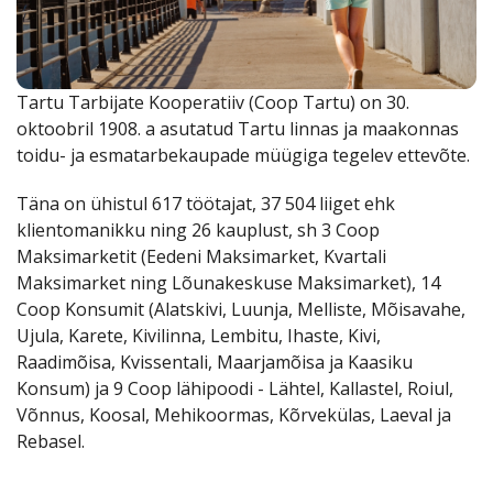
Предложения
Карьера
Магазины
Coop
Coo
Pank
Koka
Tartu Tarbijate Kooperatiiv (Coop Tartu) on 30.
oktoobril 1908. a asutatud Tartu linnas ja maakonnas
toidu- ja esmatarbekaupade müügiga tegelev ettevõte.
Täna on ühistul 617 töötajat, 37 504 liiget ehk
klientomanikku ning 26 kauplust, sh 3 Coop
Maksimarketit (Eedeni Maksimarket, Kvartali
Maksimarket ning Lõunakeskuse Maksimarket), 14
Coop Konsumit (Alatskivi, Luunja, Melliste, Mõisavahe,
Ujula, Karete, Kivilinna, Lembitu, Ihaste, Kivi,
Raadimõisa, Kvissentali, Maarjamõisa ja Kaasiku
Konsum) ja 9 Coop lähipoodi - Lähtel, Kallastel, Roiul,
Võnnus, Koosal, Mehikoormas, Kõrvekülas, Laeval ja
Rebasel.