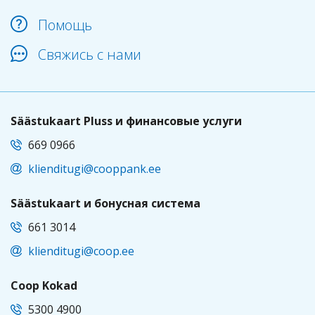
Помощь
Свяжись с нами
Säästukaart Pluss и финансовые услуги
669 0966
klienditugi@cooppank.ee
Säästukaart и бонусная система
661 3014
klienditugi@coop.ee
Coop Kokad
5300 4900