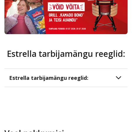
Kauplused
Coop
Coop
Pank
Kokad
Estrella tarbijamängu reeglid:
Estrella tarbijamängu reeglid: