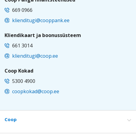
669 0966
klienditugi@cooppank.ee
Kliendikaart ja boonussüsteem
661 3014
klienditugi@coop.ee
Coop Kokad
5300 4900
coopkokad@coop.ee
EST
Coop
Footer