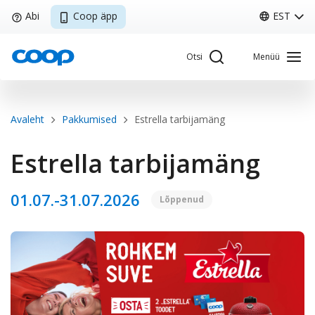
Liigu
Abi
Coop äpp
EST
edasi
põhisisu
Otsi
Menüü
juurde
Breadcrumb
Avaleht
Pakkumised
Estrella tarbijamäng
Sisene Kliendiportaali
Estrella tarbijamäng
01.07.-31.07.2026
Lõppenud
Coop
Minu Coop
EST
Avaleht
Coop
Kliendikaart
Pakkumised
Tule tööle