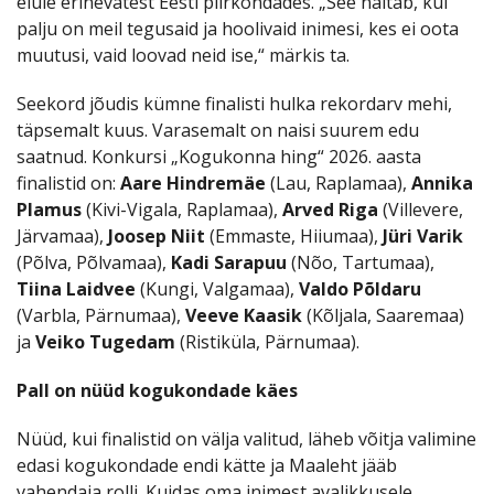
elule erinevatest Eesti piirkondades. „See näitab, kui
palju on meil tegusaid ja hoolivaid inimesi, kes ei oota
muutusi, vaid loovad neid ise,“ märkis ta.
Seekord jõudis kümne finalisti hulka rekordarv mehi,
täpsemalt kuus. Varasemalt on naisi suurem edu
saatnud. Konkursi „Kogukonna hing“ 2026. aasta
finalistid on:
Aare Hindremäe
(Lau, Raplamaa),
Annika
Plamus
(Kivi-Vigala, Raplamaa),
Arved Riga
(Villevere,
Järvamaa),
Joosep Niit
(Emmaste, Hiiumaa),
Jüri Varik
(Põlva, Põlvamaa),
Kadi Sarapuu
(Nõo, Tartumaa),
Tiina Laidvee
(Kungi, Valgamaa),
Valdo Põldaru
(Varbla, Pärnumaa),
Veeve Kaasik
(Kõljala, Saaremaa)
ja
Veiko Tugedam
(Ristiküla, Pärnumaa).
Pall on nüüd kogukondade käes
Nüüd, kui finalistid on välja valitud, läheb võitja valimine
edasi kogukondade endi kätte ja Maaleht jääb
vahendaja rolli. Kuidas oma inimest avalikkusele