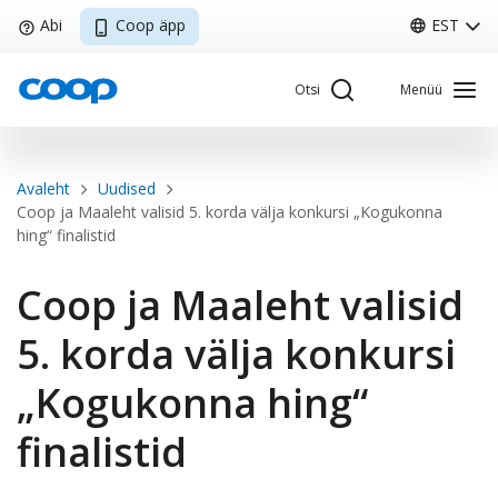
Liigu
Abi
Coop äpp
EST
edasi
põhisisu
Otsi
Menüü
juurde
Breadcrumb
Avaleht
Uudised
Sisene Kliendiportaali
Coop ja Maaleht valisid 5. korda välja konkursi „Kogukonna
hing“ finalistid
Coop ja Maaleht valisid
Coop
Minu Coop
5. korda välja konkursi
„Kogukonna hing“
EST
Avaleht
Coop
Kliendikaart
Pakkumised
Tule tööle
finalistid