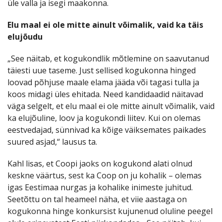
üle valla ja isegi maakonna.
Elu maal ei ole mitte ainult võimalik, vaid ka täis
elujõudu
„See näitab, et kogukondlik mõtlemine on saavutanud
täiesti uue taseme. Just sellised kogukonna hinged
loovad põhjuse maale elama jääda või tagasi tulla ja
koos midagi üles ehitada. Need kandidaadid näitavad
väga selgelt, et elu maal ei ole mitte ainult võimalik, vaid
ka elujõuline, loov ja kogukondi liitev. Kui on olemas
eestvedajad, sünnivad ka kõige väiksemates paikades
suured asjad,“ lausus ta.
Kahl lisas, et Coopi jaoks on kogukond alati olnud
keskne väärtus, sest ka Coop on ju kohalik – olemas
igas Eestimaa nurgas ja kohalike inimeste juhitud.
Seetõttu on tal heameel näha, et viie aastaga on
kogukonna hinge konkursist kujunenud oluline peegel