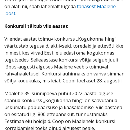
on alati nii, saab lähemalt lugeda
tänasest Maalehe
loost
.
Konkursil täitub viis aastat
Viiendat aastat toimuv konkurss „Kogukonna hing“
väärtustab tegusaid, aktiivseid, toredaid ja ettevõtlikke
inimesi, kes viivad Eesti elu edasi oma kogukonnas
tegutsedes. Selleaastase konkursi võitja selgub juuli
lõpus-augusti alguses Maalehe veebis toimuval
rahvahääletusel. Konkursi auhinnaks on vahva simman
võitja kodukülas, mis leiab Coopi toel aset 28. augustil.
Maalehe 35. sünnipäeva puhul 2022. aastal alguse
saanud konkurss „Kogukonna hing“ on saavutanud
uskumatu populaarsuse ja kaasalöömise. Viie aastaga
on esitatud ligi 800 ettepanekut, tunnustamaks
Eestimaa elu hoidjaid. Coop on Maalehele konkursi
korraldamisel toeks olnud algusest peale.