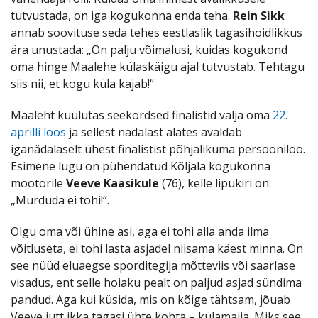
tutvustada, on iga kogukonna enda teha.
Rein Sikk
annab soovituse seda tehes eestlaslik tagasihoidlikkus
ära unustada: „On palju võimalusi, kuidas kogukond
oma hinge Maalehe külaskäigu ajal tutvustab. Tehtagu
siis nii, et kogu küla kajab!“
Maaleht kuulutas seekordsed finalistid välja oma
22.
aprilli loos
ja sellest nädalast alates avaldab
iganädalaselt ühest finalistist põhjalikuma persooniloo.
Esimene lugu on pühendatud Kõljala kogukonna
mootorile
Veeve Kaasikule
(76), kelle lipukiri on:
„Murduda ei tohi!“.
Olgu oma või ühine asi, aga ei tohi alla anda ilma
võitluseta, ei tohi lasta asjadel niisama käest minna. On
see nüüd eluaegse sporditegija mõtteviis või saarlase
visadus, ent selle hoiaku pealt on paljud asjad sündima
pandud. Aga kui küsida, mis on kõige tähtsam, jõuab
Veeve jutt ikka tagasi ühte kohta – külamajja. Miks see