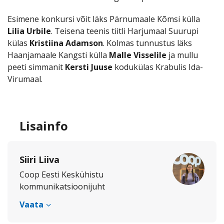
Esimene konkursi võit läks Pärnumaale Kõmsi külla
Lilia Urbile
. Teisena teenis tiitli Harjumaal Suurupi
külas
Kristiina Adamson
. Kolmas tunnustus läks
Haanjamaale Kangsti külla
Malle Visselile
ja mullu
peeti simmanit
Kersti Juuse
kodukülas Krabulis Ida-
Virumaal.
Lisainfo
Siiri Liiva
Coop Eesti Keskühistu
kommunikatsioonijuht
Vaata