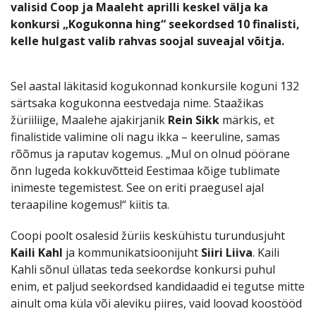
valisid Coop ja Maaleht aprilli keskel välja ka
konkursi „Kogukonna hing“ seekordsed 10 finalisti,
kelle hulgast valib rahvas soojal suveajal võitja.
Sel aastal läkitasid kogukonnad konkursile koguni 132
särtsaka kogukonna eestvedaja nime. Staažikas
žüriiliige, Maalehe ajakirjanik
Rein Sikk
märkis, et
finalistide valimine oli nagu ikka – keeruline, samas
rõõmus ja raputav kogemus. „Mul on olnud pöörane
õnn lugeda kokkuvõtteid Eestimaa kõige tublimate
inimeste tegemistest. See on eriti praegusel ajal
teraapiline kogemus!“ kiitis ta.
Coopi poolt osalesid žüriis keskühistu turundusjuht
Kaili Kahl
ja kommunikatsioonijuht
Siiri Liiva
. Kaili
Kahli sõnul üllatas teda seekordse konkursi puhul
enim, et paljud seekordsed kandidaadid ei tegutse mitte
ainult oma küla või aleviku piires, vaid loovad koostööd