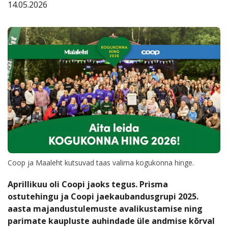
Kauplused
14.05.2026
Coop
Coop
Pank
Kokad
Coop ja Maaleht kutsuvad taas valima kogukonna hinge.
Aprillikuu oli Coopi jaoks tegus. Prisma
ostutehingu ja Coopi jaekaubandusgrupi 2025.
aasta majandustulemuste avalikustamise ning
parimate kaupluste auhindade üle andmise kõrval