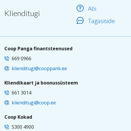
Abi
Klienditugi
Tagasiside
Coop Panga finantsteenused
669 0966
klienditugi@cooppank.ee
Kliendikaart ja boonussüsteem
661 3014
klienditugi@coop.ee
Coop Kokad
5300 4900