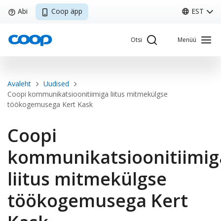
Liigu
Abi
Coop äpp
EST
edasi
põhisisu
Otsi
Menüü
juurde
Breadcrumb
Avaleht
Uudised
Sisene Kliendiportaali
Coopi kommunikatsioonitiimiga liitus mitmekülgse
töökogemusega Kert Kask
Coopi
Coop
Minu Coop
kommunikatsioonitiimig
liitus mitmekülgse
EST
Avaleht
Coop
Kliendikaart
Pakkumised
Tule tööle
töökogemusega Kert