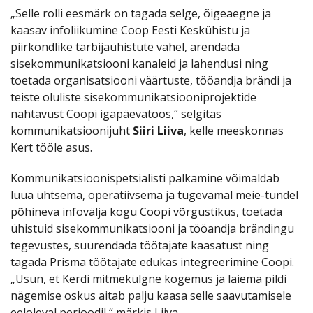
„Selle rolli eesmärk on tagada selge, õigeaegne ja
kaasav infoliikumine Coop Eesti Keskühistu ja
piirkondlike tarbijaühistute vahel, arendada
sisekommunikatsiooni kanaleid ja lahendusi ning
toetada organisatsiooni väärtuste, tööandja brändi ja
teiste oluliste sisekommunikatsiooniprojektide
nähtavust Coopi igapäevatöös,“ selgitas
kommunikatsioonijuht
Siiri Liiva
, kelle meeskonnas
Kert tööle asus.
Kommunikatsioonispetsialisti palkamine võimaldab
luua ühtsema, operatiivsema ja tugevamal meie-tundel
põhineva infovälja kogu Coopi võrgustikus, toetada
ühistuid sisekommunikatsiooni ja tööandja brändingu
tegevustes, suurendada töötajate kaasatust ning
tagada Prisma töötajate edukas integreerimine Coopi.
„Usun, et Kerdi mitmekülgne kogemus ja laiema pildi
nägemise oskus aitab palju kaasa selle saavutamisele
eeloleval perioodil,“ märkis Liiva.