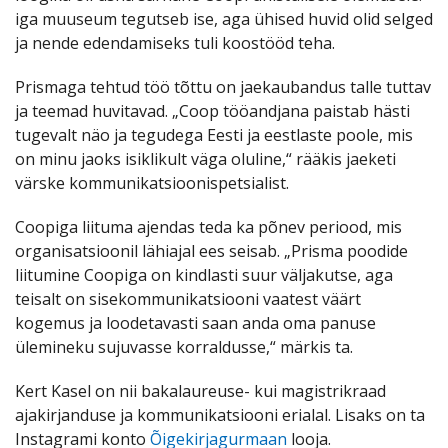
iga muuseum tegutseb ise, aga ühised huvid olid selged
ja nende edendamiseks tuli koostööd teha.
Prismaga tehtud töö tõttu on jaekaubandus talle tuttav
ja teemad huvitavad. „Coop tööandjana paistab hästi
tugevalt näo ja tegudega Eesti ja eestlaste poole, mis
on minu jaoks isiklikult väga oluline,“ rääkis jaeketi
värske kommunikatsioonispetsialist.
Coopiga liituma ajendas teda ka põnev periood, mis
organisatsioonil lähiajal ees seisab. „Prisma poodide
liitumine Coopiga on kindlasti suur väljakutse, aga
teisalt on sisekommunikatsiooni vaatest väärt
kogemus ja loodetavasti saan anda oma panuse
ülemineku sujuvasse korraldusse,“ märkis ta.
Kert Kasel on nii bakalaureuse- kui magistrikraad
ajakirjanduse ja kommunikatsiooni erialal. Lisaks on ta
Instagrami konto
Õigekirjagurmaan
looja.