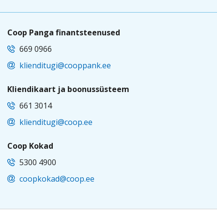
Coop Panga finantsteenused
669 0966
klienditugi@cooppank.ee
Kliendikaart ja boonussüsteem
661 3014
klienditugi@coop.ee
Coop Kokad
5300 4900
coopkokad@coop.ee
EST