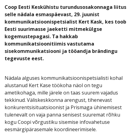
Coop Eesti Keskühistu turundusosakonnaga liitus
selle nädala esmaspäevast, 29. juunist
kommunikatsioonispetsialist Kert Kask, kes toob
Eesti suurimasse jaeketti mitmekülgse
kogemustepagasi. Ta hakkab
kommunikatsioonitiimis vastutama
sisekommunikatsiooni ja tööandja brändingu
tegevuste eest.
Nädala alguses kommunikatsioonispetsialisti kohal
alustanud Kert Kase töökoha näol on tegu
ametikohaga, mille järele on taas suurem vajadus
tekkinud. Väliskeskkonna arengust, tihenevast
konkurentsisituatsioonist ja Prismaga ühinemisest
tulenevalt on vaja panna senisest suuremat rõhku
kogu Coopi võrgustiku sisemise infovahetuse
eesmärgipärasemale koordineerimisele.