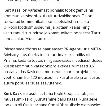
Kert Kasel on varasemast põhjalik töökogemus nii
kommunikatsiooni- kui kultuurivaldkonnas. Ta on
töötanud kommunikatsioonispetsialistina Tartu
Ülikooli loodusmuuseumis ja botaanikaaias ning
vastutanud turunduse ja kommunikatsiooni eest Tartu
Linnaajaloo Muuseumides.
Pärast seda töötas ta paar aastat PR-agentuuris META
Advisory, kus üheks tema suurimaks kliendiks oli
Prisma, keda ta toetas nii igapäevases meediasuhtluses
kui sisekommunikatsiooniprojektides. Viimased 3,5
aastat vedas Kask eest muuseumikaardi projekti, mis
võeti enam kui 120 muuseumis kasutusele ja on Eestis
suure populaarsuse saavutanud.
Kert Kask
ise usub, et tema tööle Coopis aitab just
muuseumikaardi juurutamine palju kaasa, kuna selle
loogika oli üsna sarnane Coopi ühistulisele olemusele: