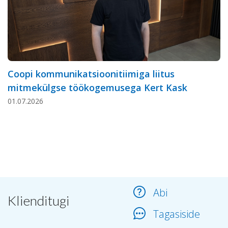
Coopi kommunikatsioonitiimiga liitus
mitmekülgse töökogemusega Kert Kask
01.07.2026
Abi
Klienditugi
Tagasiside