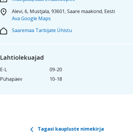
Kauplused
Coop
Coop
Pank
Kokad
Alevi, 6, Mustjala, 93601, Saare maakond, Eesti
Ava Google Maps
Saaremaa Tarbijate Ühistu
Lahtiolekuajad
E-L
09-20
Pühapäev
10-18
Tagasi kaupluste nimekirja