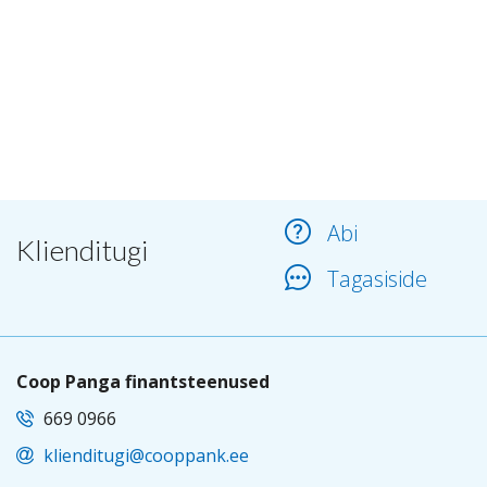
Abi
Klienditugi
Tagasiside
Coop Panga finantsteenused
669 0966
klienditugi@cooppank.ee