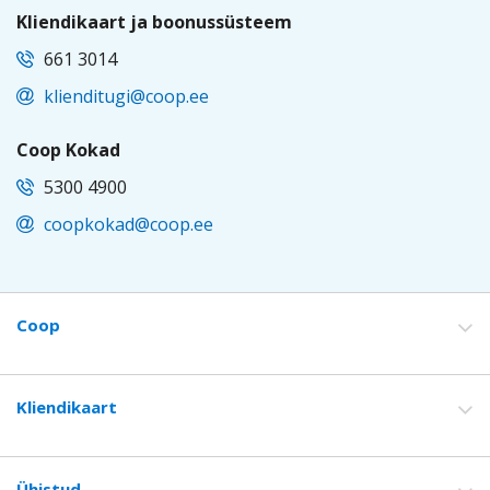
Kliendikaart ja boonussüsteem
661 3014
klienditugi@coop.ee
Coop Kokad
5300 4900
coopkokad@coop.ee
EST
Coop
Footer
Kliendikaart
Ühistud