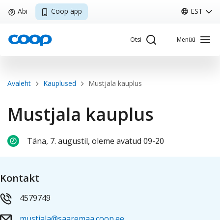
Liigu
Abi
Coop äpp
EST
edasi
põhisisu
Otsi
Menüü
juurde
Breadcrumb
Avaleht
Kauplused
Mustjala kauplus
Sisene Kliendiportaali
Mustjala kauplus
Täna, 7. augustil, oleme avatud 09-20
Coop
Minu Coop
Kontakt
EST
Avaleht
Coop
Kliendikaart
Pakkumised
Tule tööle
4579749
mustjala@saaremaa.coop.ee