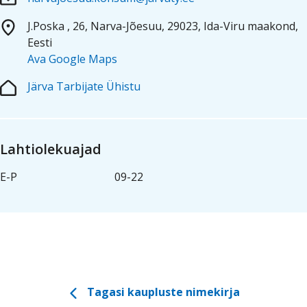
Kauplused
Coop
Coop
Pank
Kokad
J.Poska , 26, Narva-Jõesuu, 29023, Ida-Viru maakond,
Eesti
Ava Google Maps
Järva Tarbijate Ühistu
Lahtiolekuajad
E-P
09-22
Tagasi kaupluste nimekirja