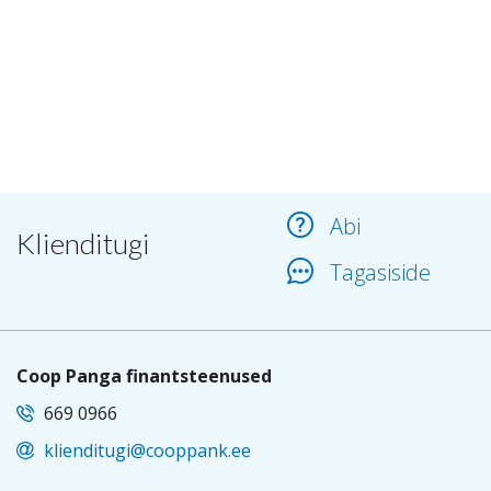
Abi
Klienditugi
Tagasiside
Coop Panga finantsteenused
669 0966
klienditugi@cooppank.ee