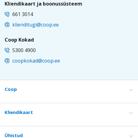
Kliendikaart ja boonussüsteem
661 3014
klienditugi@coop.ee
Coop Kokad
5300 4900
coopkokad@coop.ee
EST
Coop
Footer
Kliendikaart
Ühistud