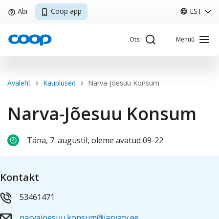
Liigu
Abi
Coop äpp
EST
edasi
põhisisu
Otsi
Menüü
juurde
Breadcrumb
Avaleht
Kauplused
Narva-Jõesuu Konsum
Sisene Kliendiportaali
Narva-Jõesuu Konsum
Täna, 7. augustil, oleme avatud 09-22
Coop
Minu Coop
Kontakt
EST
Avaleht
Coop
Kliendikaart
Pakkumised
Tule tööle
53461471
narvajoesuu.konsum@jarvaty.ee