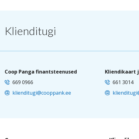
Klienditugi
Coop Panga finantsteenused
Kliendikaart
669 0966
661 3014
klienditugi@cooppank.ee
klienditug