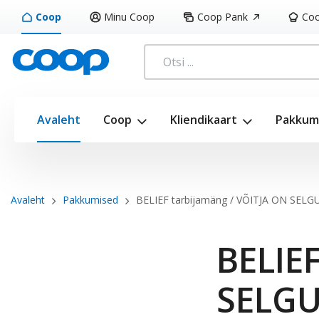
Liigu
Coop
Minu Coop
Coop Pank
Coo
edasi
põhisisu
juurde
EST
Avaleht
Coop
Kliendikaart
Pakkum
Breadcrumb
Avaleht
Pakkumised
BELIEF tarbijamäng / VÕITJA ON SEL
BELIE
SELG