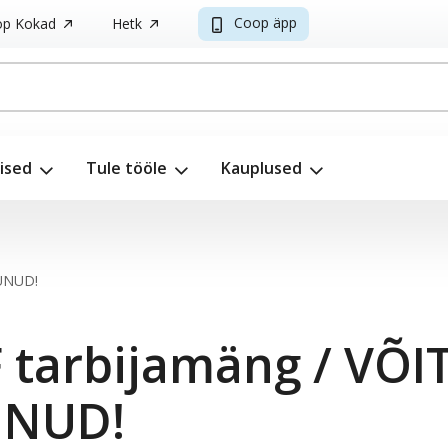
Coop äpp
p Kokad
Hetk
ised
Tule tööle
Kauplused
GUNUD!
F tarbijamäng / VÕI
UNUD!