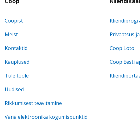
EST
Coop
Kliendikaa
Footer
Coopist
Kliendiprog
Meist
Privaatsus j
Kontaktid
Coop Loto
Kauplused
Coop Eesti ä
Tule tööle
Kliendiporta
Uudised
Rikkumisest teavitamine
Vana elektroonika kogumispunktid