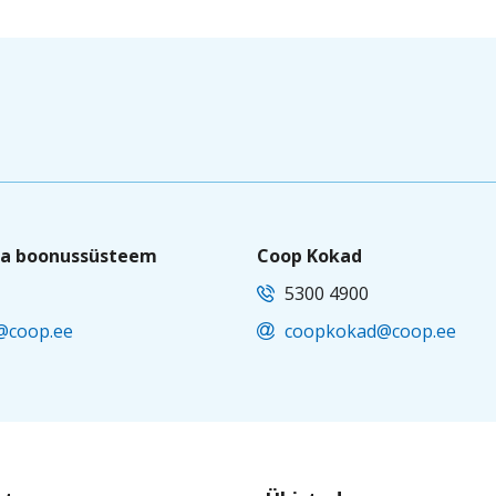
 ja boonussüsteem
Coop Kokad
5300 4900
i@coop.ee
coopkokad@coop.ee