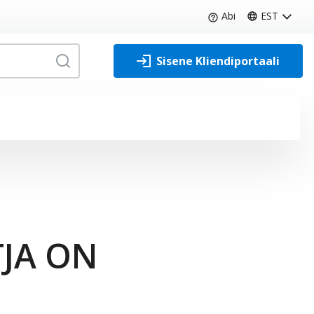
Abi
EST
Sisene Kliendiportaali
Otsi
TJA ON