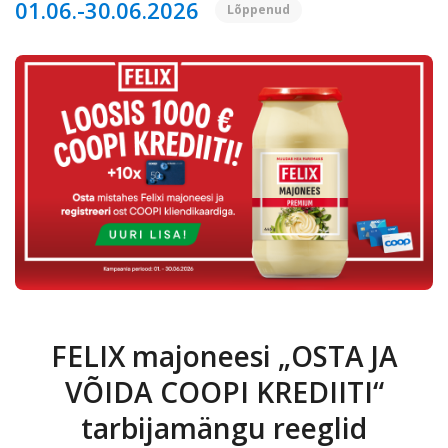
Kauplused
01.06.-30.06.2026
Lõppenud
Coop
Coop
Pank
Kokad
FELIX majoneesi „OSTA JA
VÕIDA COOPI KREDIITI“
tarbijamängu reeglid