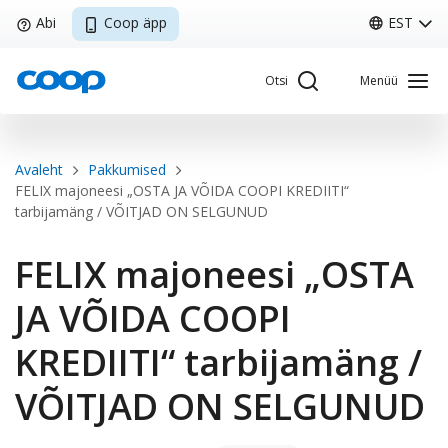
Liigu
Abi
Coop äpp
EST
edasi
põhisisu
Otsi
Menüü
juurde
Breadcrumb
Avaleht
Pakkumised
Sisene Kliendiportaali
FELIX majoneesi „OSTA JA VÕIDA COOPI KREDIITI“
tarbijamäng / VÕITJAD ON SELGUNUD
FELIX majoneesi „OSTA
Coop
Minu Coop
JA VÕIDA COOPI
KREDIITI“ tarbijamäng /
EST
Avaleht
Coop
Kliendikaart
Pakkumised
Tule tööle
VÕITJAD ON SELGUNUD