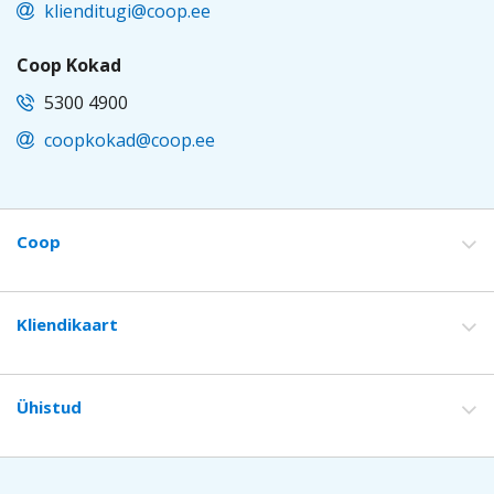
klienditugi@coop.ee
Coop Kokad
5300 4900
coopkokad@coop.ee
EST
Coop
Footer
Kliendikaart
Ühistud