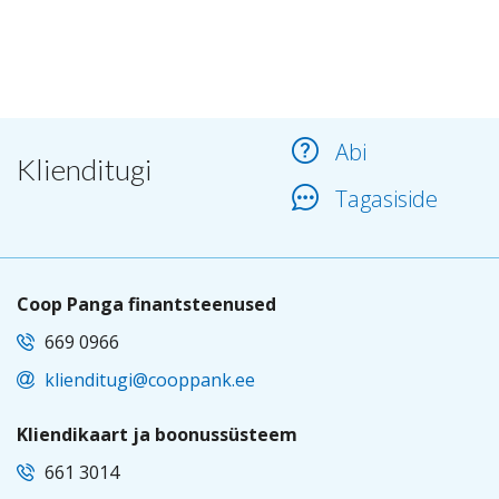
Abi
Klienditugi
Tagasiside
Coop Panga finantsteenused
669 0966
klienditugi@cooppank.ee
Kliendikaart ja boonussüsteem
661 3014