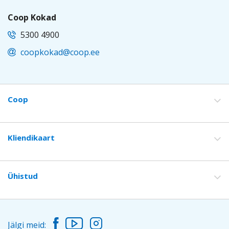
Coop Kokad
5300 4900
coopkokad@coop.ee
EST
Coop
Footer
Kliendikaart
Ühistud
Facebook
Youtube Channel
Instagram
Jälgi meid: