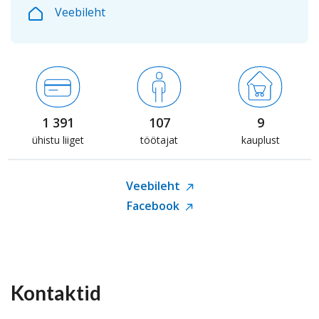
Veebileht
1 391
107
9
ühistu liiget
töötajat
kauplust
Veebileht
Facebook
Kontaktid