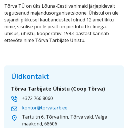
Tõrva TÜ on üks Lõuna-Eesti vanimaid järjepidevalt
tegutsenud majandusorganisatsioone. Ühistul on üle
sajandi pikkusel kaubandusteel olnud 12 ametlikku
nime, sisulise poole pealt on piirdutud kolmega-
ühisus, ühistu, kooperatiiv. 1993. aastast kannab
ettevõte nime Tõrva Tarbijate Ühistu.
Üldkontakt
Tõrva Tarbijate Ühistu (Coop Tõrva)
+372 766 8060
kontor@torvatarb.ee
Tartu tn 6, Tõrva linn, Tõrva vald, Valga
maakond, 68606