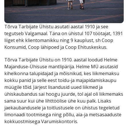
Kauplused
Coop
Coop
Pank
Kokad
Tõrva Tarbijate Ühistu asutati aastal 1910 ja see
tegutseb Valgamaal. Täna on ühistul 107 töötajat, 1391
liiget ehk klientomanikku ning 9 kauplust, sh Coop
Konsumid, Coop lähipoed ja Coop Ehituskeskus.
Tõrva Tarbijate Ühistu on 1910. aastal loodud Helme
Majanduse-Ühisuse mantlipärija. Helme MÜ asutasid
kihelkonna talupidajad ja mõisnikud, kes liikmemaksu
kokku panid ja selle eest toidu-ja majapidamiskaupu
müügile tõid. Järjest lisandusid uued liikmed ja
ühiskaubandus sai hoogu juurde, tol ajal oli liikmemaks
sama suur kui ühe lihttöölise ühe kuu palk. Lisaks
jaekaubandusele ja toitlustusele on ühistus tegeletud
limonaadi tootmisega ning põllu, aia-ja metsasaaduste
kokkuostmisega Varumiskontoris.