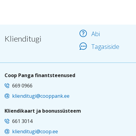
Abi
Klienditugi
Tagasiside
Coop Panga finantsteenused
669 0966
klienditugi@cooppank.ee
Kliendikaart ja boonussüsteem
661 3014
klienditugi@coop.ee