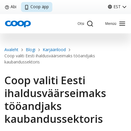
Liigu
Abi
Coop äpp
EST
edasi
põhisisu
Otsi
Menüü
juurde
Breadcrumb
Avaleht
Blogi
Karjäärilood
Sisene Kliendiportaali
Coop valiti Eesti ihaldusväärseimaks tööandjaks
kaubandussektoris
Coop valiti Eesti
Coop
Minu Coop
ihaldusväärseimaks
tööandjaks
EST
Avaleht
Coop
Kliendikaart
Pakkumised
Tule tööle
kaubandussektoris