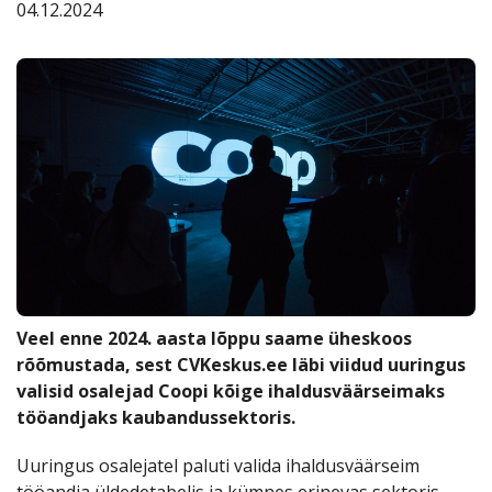
Kauplused
04.12.2024
Coop
Coop
Pank
Kokad
Veel enne 2024. aasta lõppu saame üheskoos
rõõmustada, sest CVKeskus.ee läbi viidud uuringus
valisid osalejad Coopi kõige ihaldusväärseimaks
tööandjaks kaubandussektoris.
Uuringus osalejatel paluti valida ihaldusväärseim
tööandja üldedetabelis ja kümnes erinevas sektoris.