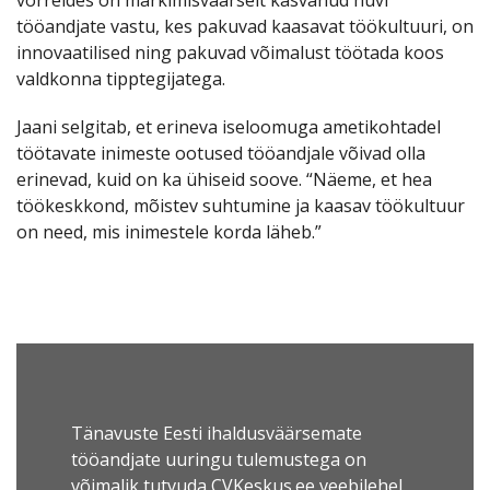
tööandjate vastu, kes pakuvad kaasavat töökultuuri, on
innovaatilised ning pakuvad võimalust töötada koos
valdkonna tipptegijatega.
Jaani selgitab, et erineva iseloomuga ametikohtadel
töötavate inimeste ootused tööandjale võivad olla
erinevad, kuid on ka ühiseid soove. “Näeme, et hea
töökeskkond, mõistev suhtumine ja kaasav töökultuur
on need, mis inimestele korda läheb.”
Tänavuste Eesti ihaldusväärsemate
tööandjate uuringu tulemustega on
võimalik tutvuda CVKeskus.ee veebilehel.