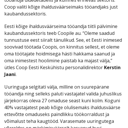
Coop valiti kõige ihaldusväärseimaks tööandjaks just
kaubandussektoris.
Eesti kõige ihaldusväärseima tööandja tiitli pälvimine
kaubandussektoris teeb Coopile au. “Oleme saadud
tunnustuse eest siiralt tänulikud. See, et Eesti inimesed
soovivad töötada Coopis, on kinnitus sellest, et oleme
oma töötajate hoidmisega hästi hakkama saanud ja
oma inimestest hoolimine paistab ka majast välja,”
ütles Coop Eesti Keskühistu personalidirektor
Kerstin
Jaani
.
Uuringuga selgitati välja, milline on suurepärane
tööandja ning selleks paluti vastajatel valida juhuslikus
järjekorras oleva 27 omaduse seast kuni kolm. Koguni
40% vastajatest peab kõige olulisemaks ihaldusväärse
ettevõtte omaduseks paindlikku töökorraldust ja
võimalust teha kaugtööd. Varasemate uuringutega
võrreldes on märkimisväärselt kasvanud huvi