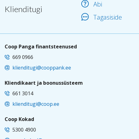
Abi
Klienditugi
Tagasiside
Coop Panga finantsteenused
669 0966
klienditugi@cooppank.ee
Kliendikaart ja boonussüsteem
661 3014
klienditugi@coop.ee
Coop Kokad
5300 4900